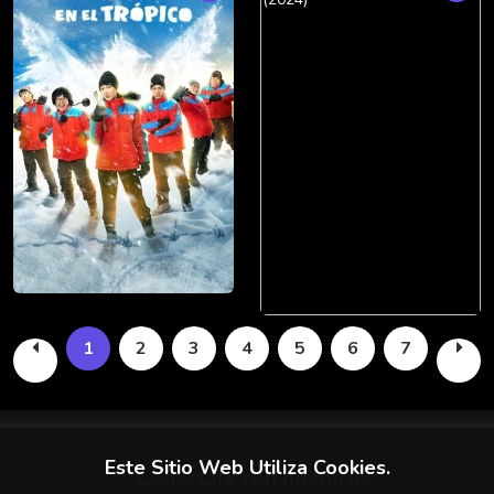
1
2
3
4
5
6
7
Este Sitio Web Utiliza Cookies.
Conectate con nosotros