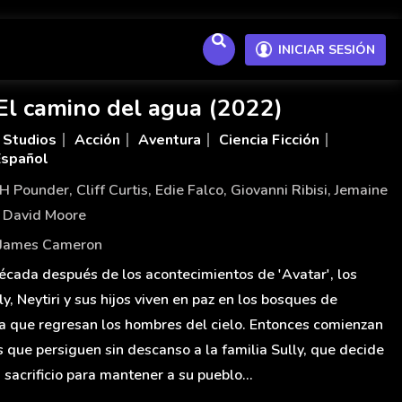
INICIAR SESIÓN
 El camino del agua (2022)
 Studios
Acción
Aventura
Ciencia Ficción
Español
H Pounder
,
Cliff Curtis
,
Edie Falco
,
Giovanni Ribisi
,
Jemaine
l David Moore
James Cameron
cada después de los acontecimientos de 'Avatar', los
ly, Neytiri y sus hijos viven en paz en los bosques de
a que regresan los hombres del cielo. Entonces comienzan
 que persiguen sin descanso a la familia Sully, que decide
 sacrificio para mantener a su pueblo...