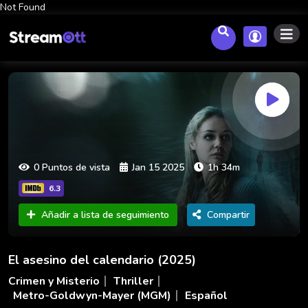
Not Found
0 Puntos de vista
Jan 15 2025
1h 34m
6.3
Añadir a lista de seguimiento
Compartir
El asesino del calendario (2025)
Crimen y Misterio
Thriller
Metro-Goldwyn-Mayer (MGM)
Español