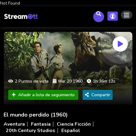
Not Found
2 Puntos de vista
Mar 20 1960
1h 36m 12s
Añadir a lista de seguimiento
Compartir
El mundo perdido (1960)
Aventura
Fantasia
Ciencia Ficción
20th Century Studios
Español