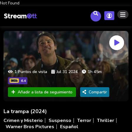
Not Found
1 Puntos de vista
Jul 31 2024
1h 45m
6.4
Añadir a lista de seguimiento
Compartir
La trampa (2024)
Crimen y Misterio
Suspenso
Terror
Thriller
Warner Bros Pictures
Español