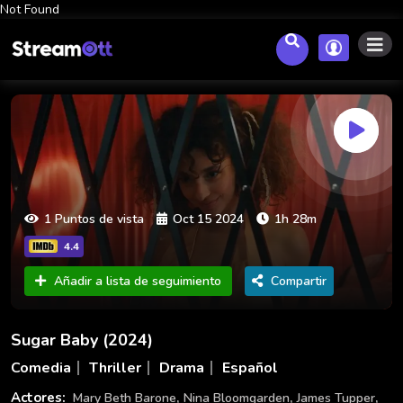
Not Found
1 Puntos de vista
Oct 15 2024
1h 28m
4.4
Añadir a lista de seguimiento
Compartir
Sugar Baby (2024)
Comedia
Thriller
Drama
Español
,
,
,
Actores:
Mary Beth Barone
Nina Bloomgarden
James Tupper