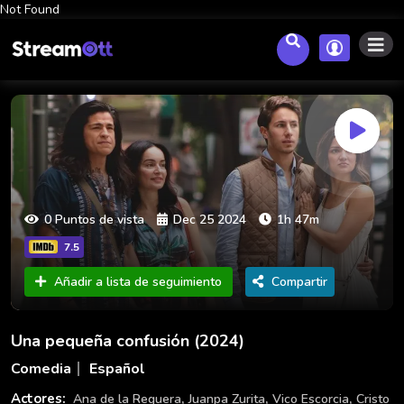
Not Found
0 Puntos de vista
Dec 25 2024
1h 47m
7.5
Añadir a lista de seguimiento
Compartir
Una pequeña confusión (2024)
Comedia
Español
,
,
,
Actores:
Ana de la Reguera
Juanpa Zurita
Vico Escorcia
Cristo