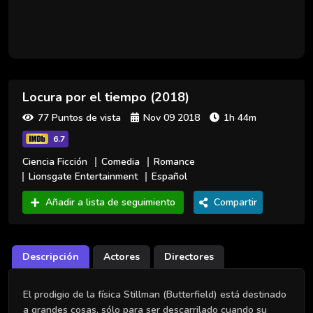
Locura por el tiempo (2018)
77 Puntos de vista
Nov 09 2018
1h 44m
6.7
Ciencia Ficción
Comedia
Romance
Lionsgate Entertainment
Español
Añadir a lista de seguimiento
Compartir
Descripción
Actores
Directores
El prodigio de la física Stillman (Butterfield) está destinado
a grandes cosas, sólo para ser descarrilado cuando su